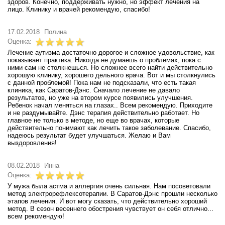
здоров. Конечно, поддерживать нужно, но эффект лечения на
лицо. Клинику и врачей рекомендую, спасибо!
17.02.2018
Полина
Оценка:
Лечение аутизма достаточно дорогое и сложное удовольствие, как
показывает практика. Никогда не думаешь о проблемах, пока с
ними сам не столкнешься. Но сложнее всего найти действительно
хорошую клинику, хорошего дельного врача. Вот и мы столкнулись
с данной проблемой! Пока нам не подсказали, что есть такая
клиника, как Саратов-Дэнс. Сначало лечение не давало
результатов, но уже на втором курсе появились улучшения.
Ребенок начал меняться на глазах.. Всем рекомендую. Приходите
и не раздумывайте. Дэнс терапия действительно работает. Но
главное не только в методе, но еще во врачах, которые
действительно понимают как лечить такое заболевание. Спасибо,
надеюсь результат будет улучшаться. Желаю и Вам
выздоровления!
08.02.2018
Инна
Оценка:
У мужа была астма и аллергия очень сильная. Нам посоветовали
метод электрорефлексотерапии. В Саратов-Дэнс прошли несколько
этапов лечения. И вот могу сказать, что действительно хороший
метод. В сезон весеннего обострения чувствует он себя отлично...
всем рекомендую!