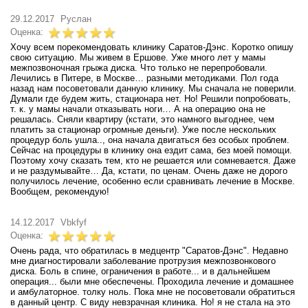
29.12.2017
Руслан
Оценка:
Хочу всем порекомендовать клинику Саратов-Дэнс. Коротко опишу
свою ситуацию. Мы живем в Ершове. Уже много лет у мамы
межпозвоночная грыжа диска. Что только не перепробовали.
Лечились в Питере, в Москве… разными методиками. Пол года
назад нам посоветовали данную клинику. Мы сначала не поверили.
Думали где будем жить, стационара нет. Но! Решили попробовать,
т. к. у мамы начали отказывать ноги… А на операцию она не
решалась. Сняли квартиру (кстати, это намного выгоднее, чем
платить за стационар огромные деньги). Уже после нескольких
процедур боль ушла.., она начала двигаться без особых проблем.
Сейчас на процедуры в клинику она ездит сама, без моей помощи.
Поэтому хочу сказать тем, кто не решается или сомневается. Даже
и не раздумывайте… Да, кстати, по ценам. Очень даже не дорого
получилось лечение, особенно если сравнивать лечение в Москве.
Вообщем, рекомендую!
14.12.2017
Vbkfyf
Оценка:
Очень рада, что обратилась в медцентр "Саратов-Дэнс". Недавно
мне диагностировали заболевание протрузия межпозвонкового
диска. Боль в спине, ограничения в работе... и в дальнейшем
операция... были мне обеспечены. Проходила лечение и домашнее
и амбулаторное. толку ноль. Пока мне не посоветовали обратиться
в данный центр. С виду невзрачная клиника. Но! я не стала на это